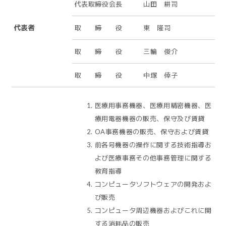
代表取締役会長 山田 耕司
代表者
取 締 役 東 隆司
取 締 役 三輪 俊介
取 締 役 中塚 倖子
医療用事務機器、医療用精密機器、医
療用電器機器の販売、保守及び賃貸
OA事務機器の販売、保守および賃貸
前各号機器の操作に関する技術指導お
よび医療事務その他事務管理に関する
教育指導
コンピュータソフトウェアの開発およ
び販売
コンピュータ周辺機器およびこれに関
する消耗品の販売