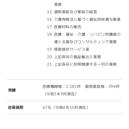
業務
調剤薬局及び薬局の経営
介護保険法に基づく福祉用具貸与事業
医療材料の販売
医療・福祉・介護・リハビリ用機器の
導入支援及びコンサルティング業務
情報提供サービス業
上記各号の製品輸出入業務
上記各号に附帯関連する一切の業務
医療機関様：1,181件 調剤薬局様：394件
実績
（令和5年9月現在）
従業員数
67名（令和6年10月現在）