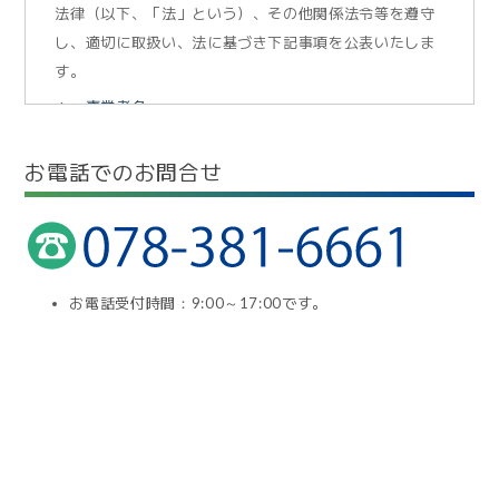
法律（以下、「法」という）、その他関係法令等を遵守
し、適切に取扱い、法に基づき下記事項を公表いたしま
す。
１．事業者名
MCSホールディングス株式会社
２．個人情報保護管理責任者
お電話でのお問合せ
代表取締役 中塚 幹朗
３．利用目的について
取得した先生方の個人情報については、先生方からの
お問い合わせやご依頼への対応、弊社の各事業におけ
る製品・サービス等のご紹介・ご案内で利用いたしま
す。
お電話受付時間：9:00～17:00です。
４．第三者提供、委託について
取得した先生方の個人情報を第三者へ提供することや
外部へ委託する事はありません。ただし、下記の場合
を除きます。
法令に基づく場合
人の生命、身体又は財産の保護のために必要が
ある場合であって、本人の同意を得ることが困
難であるとき。
国の機関若しくは地方公共団体又はその委託を